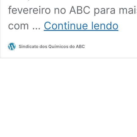
fevereiro no ABC para ma
Sindicali
com …
Continue lendo
da
Turquia
retomam
Sindicato dos Químicos do ABC
intercâm
presencia
com
o
Sindicato