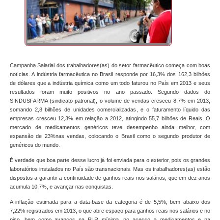
Campanha Salarial dos trabalhadores(as) do setor farmacêutico começa com boas
notícias. A indústria farmacêutica no Brasil responde por 16,3% dos 162,3 bilhões
de dólares que a indústria química como um todo faturou no País em 2013 e seus
resultados foram muito positivos no ano passado. Segundo dados do
SINDUSFARMA (sindicato patronal), o volume de vendas cresceu 8,7% em 2013,
somando 2,8 bilhões de unidades comercializadas, e o faturamento líquido das
empresas cresceu 12,3% em relação a 2012, atingindo 55,7 bilhões de Reais. O
mercado de medicamentos genéricos teve desempenho ainda melhor, com
expansão de 23%nas vendas, colocando o Brasil como o segundo produtor de
genéricos do mundo.
É verdade que boa parte desse lucro já foi enviada para o exterior, pois os grandes
laboratórios instalados no País são transnacionais. Mas os trabalhadores(as) estão
dispostos a garantir a continuidade de ganhos reais nos salários, que em dez anos
acumula 10,7%, e avançar nas conquistas.
A inflação estimada para a data-base da categoria é de 5,5%, bem abaixo dos
7,22% registrados em 2013, o que abre espaço para ganhos reais nos salários e no
piso, bem como avanços na PLR mínima, no acesso a medicamentos e na