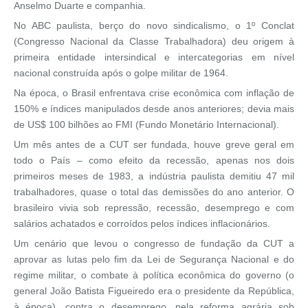
Anselmo Duarte e companhia.
No ABC paulista, berço do novo sindicalismo, o 1º Conclat
(Congresso Nacional da Classe Trabalhadora) deu origem à
primeira entidade intersindical e intercategorias em nível
nacional construída após o golpe militar de 1964.
Na época, o Brasil enfrentava crise econômica com inflação de
150% e índices manipulados desde anos anteriores; devia mais
de US$ 100 bilhões ao FMI (Fundo Monetário Internacional).
Um mês antes de a CUT ser fundada, houve greve geral em
todo o País – como efeito da recessão, apenas nos dois
primeiros meses de 1983, a indústria paulista demitiu 47 mil
trabalhadores, quase o total das demissões do ano anterior. O
brasileiro vivia sob repressão, recessão, desemprego e com
salários achatados e corroídos pelos índices inflacionários.
Um cenário que levou o congresso de fundação da CUT a
aprovar as lutas pelo fim da Lei de Segurança Nacional e do
regime militar, o combate à política econômica do governo (o
general João Batista Figueiredo era o presidente da República,
à época), contra o desemprego, pela reforma agrária sob