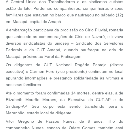
A Central Única dos Trabalhadores e os sindicatos cutistas
estão de luto. Perdemos companheiros, companheiras e seus
familiares que estavam no barco que naufragou no sábado (12)
em Macapá, capital do Amapá.
A embarcação participava da procissão do Círio Fluvial, romaria
que antecede as comemorações do Círio de Nazaré, e levava
diversos sindicalistas do Sindsep – Sindicato dos Servidores
Federais e da CUT Amapá, quando naufragou na orla de
Macapá, próximo ao Farol da Praticagem.
Os dirigentes da CUT Nacional Rogério Pantoja (diretor
executivo) e Carmen Foro (vice-presidente) continuam no local
apurando informações e prestando solidariedade às vítimas e
aos seus familiares.
Até o momento foram confirmadas 14 mortes, dentre elas, a de
Elizabeth Mourão Moraes, da Executiva da CUT-AP e do
Sindsep-AP. Seu corpo está sendo transferido para o
Maranhão, estado local da dirigente.
Vitor Gregório de Passos Nunes, de 9 anos, filho do
companheiro Nunes, esposo de Odete Gomes, também está