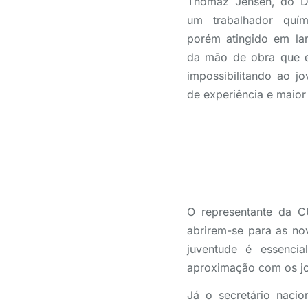
Thomaz Jensen, do DI
um trabalhador quím
porém atingido em lar
da mão de obra que ex
impossibilitando ao j
de experiência e maio
O representante da C
abrirem-se para as no
juventude é essencia
aproximação com os jov
Já o secretário naci