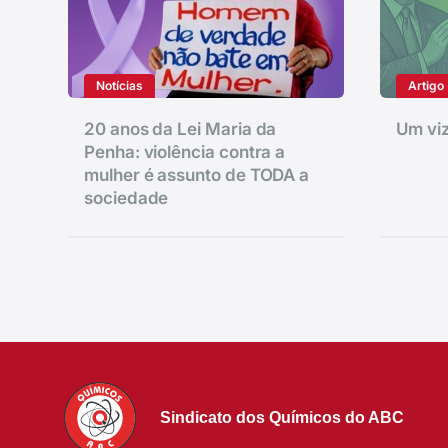
Notícias
Artigo
20 anos da Lei Maria da
Um viz
Penha: violência contra a
mulher é assunto de TODA a
sociedade
Sindicato dos Químicos do ABC