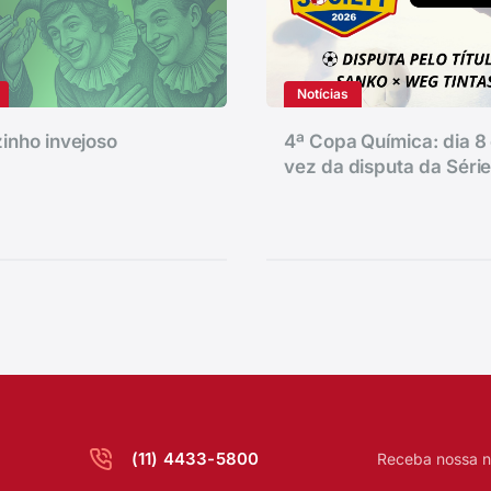
Notícias
inho invejoso
4ª Copa Química: dia 8 
vez da disputa da Séri
(11) 4433-5800
Receba nossa n