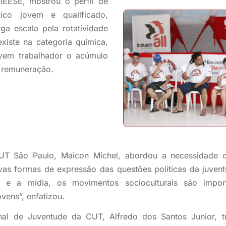
EESE, mostrou o perfil de
ico jovem e qualificado,
ga escala pela rotatividade
iste na categoria química,
ovem trabalhador o acúmulo
r remuneração.
UT São Paulo, Maicon Michel, abordou a necessidade da
vas formas de expressão das questões políticas da juven
l e a mídia, os movimentos socioculturais são impor
ens”, enfatizou.
onal de Juventude da CUT, Alfredo dos Santos Junior, t