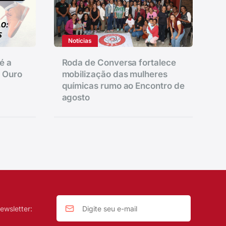
Notícias
é a
Roda de Conversa fortalece
e Ouro
mobilização das mulheres
químicas rumo ao Encontro de
agosto
ewsletter: