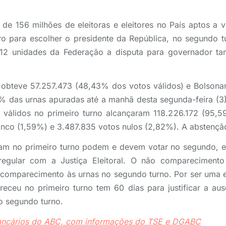
de 156 milhões de eleitoras e eleitores no País aptos a 
o para escolher o presidente da República, no segundo tu
 12 unidades da Federação a disputa para governador ta
a obteve 57.257.473 (48,43% dos votos válidos) e Bolsona
 das urnas apuradas até a manhã desta segunda-feira (3)
válidos no primeiro turno alcançaram 118.226.172 (95,5
anco (1,59%) e 3.487.835 votos nulos (2,82%). A abstenç
am no primeiro turno podem e devem votar no segundo, 
regular com a Justiça Eleitoral. O não comparecimento
comparecimento às urnas no segundo turno. Por ser uma e
receu no primeiro turno tem 60 dias para justificar a au
o segundo turno.
Bancários do ABC, com informações do TSE e DGABC