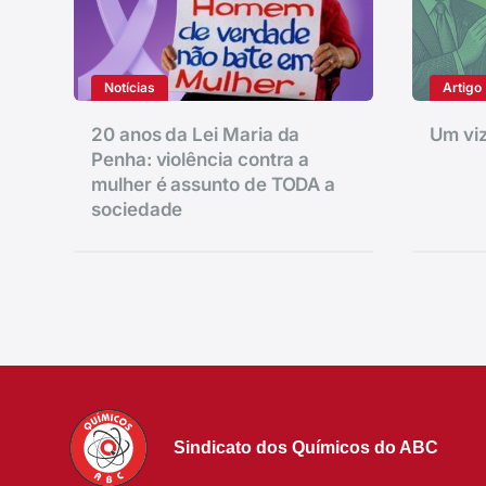
Notícias
Artigo
20 anos da Lei Maria da
Um viz
Penha: violência contra a
mulher é assunto de TODA a
sociedade
Sindicato dos Químicos do ABC