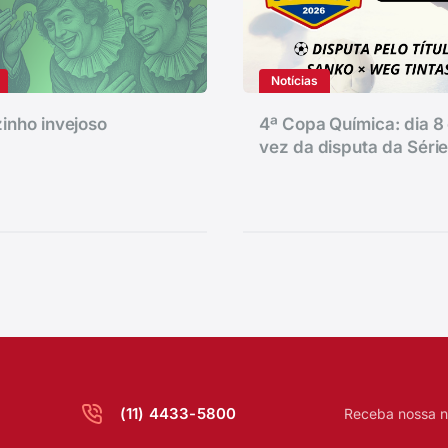
Notícias
inho invejoso
4ª Copa Química: dia 8 
vez da disputa da Séri
(11) 4433-5800
Receba nossa n