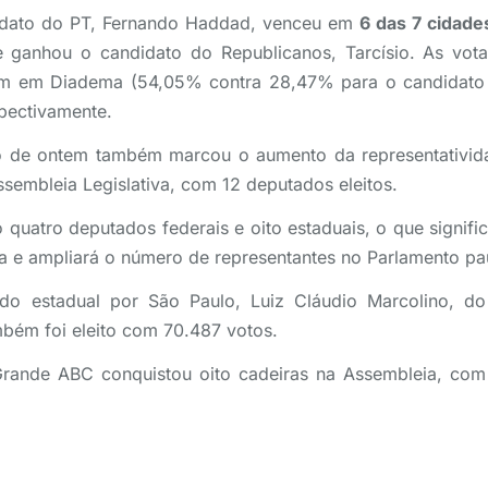
dato do PT, Fernando Haddad, venceu em
6 das 7 cidade
 ganhou o candidato do Republicanos, Tarcísio. As vot
m em Diadema (54,05% contra 28,47% para o candidato 
pectivamente.
o de ontem também marcou o aumento da representativi
sembleia Legislativa, com 12 deputados eleitos.
 quatro deputados federais e oito estaduais, o que signifi
a e ampliará o número de representantes no Parlamento pau
do estadual por São Paulo, Luiz Cláudio Marcolino, do
mbém foi eleito com 70.487 votos.
rande ABC conquistou oito cadeiras na Assembleia­, com q