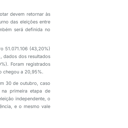
votar devem retornar às
rno das eleições entre
mbém será definida no
ro 51.071.106 (43,20%)
, dados dos resultados
9%). Foram registrados
ão chegou a 20,95%.
em 30 de outubro, caso
 na primeira etapa de
leição independente, o
sência, e o mesmo vale