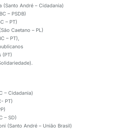
a (Santo André – Cidadania)
SBC – PSDB)
BC – PT)
(São Caetano – PL)
BC – PT),
publicanos
 (PT)
Solidariedade).
C – Cidadania)
C- PT)
PP)
C – SD)
i (Santo André – União Brasil)