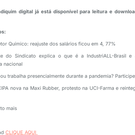
diquim digital já está disponível para leitura e downlo
os:
tor Químico: reajuste dos salários ficou em 4, 77%
nte do Sindicato explica o que é a IndustriALL-Brasil 
a nacional
ou trabalha presencialmente durante a pandemia? Particip
 CIPA nova na Maxi Rubber, protesto na UCI-Farma e reinte
to mais
oad
CLIQUE
AQUI