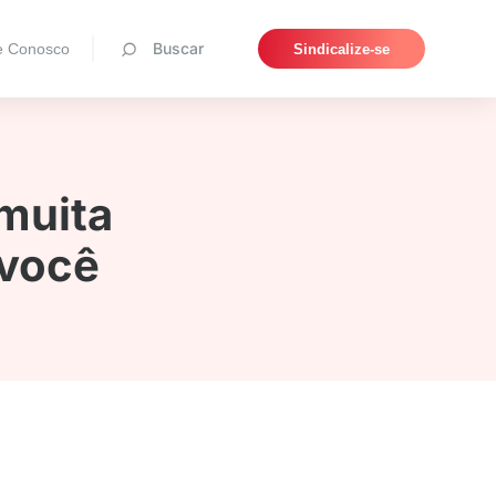
Pesquisar
Buscar
e Conosco
Sindicalize-se
 muita
 você