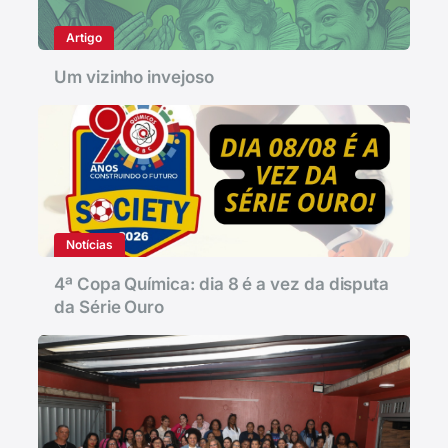
Artigo
Um vizinho invejoso
Notícias
4ª Copa Química: dia 8 é a vez da disputa
da Série Ouro