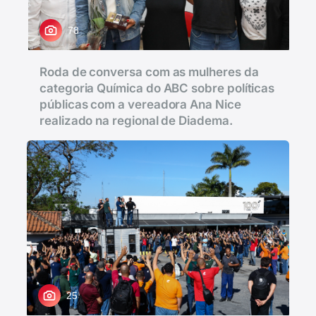
78
Roda de conversa com as mulheres da
categoria Química do ABC sobre políticas
públicas com a vereadora Ana Nice
realizado na regional de Diadema.
25