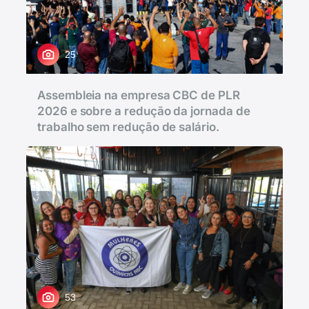
25
Assembleia na empresa CBC de PLR
2026 e sobre a redução da jornada de
trabalho sem redução de salário.
53