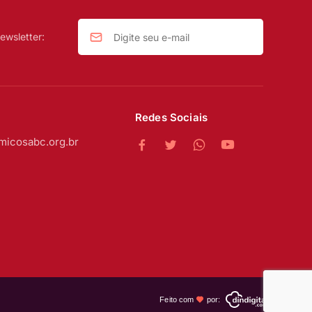
ewsletter:
Redes Sociais
micosabc.org.br
Feito com
por: