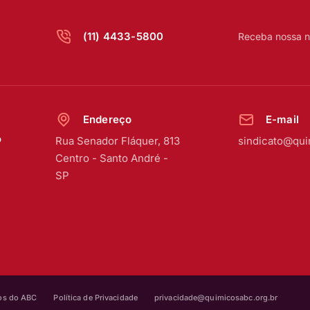
(11) 4433-5800
Receba nossa n
Endereço
E-mail
o
Rua Senador Fláquer, 813
sindicato@qui
Centro
-
Santo André -
SP
cos do ABC
Política de Privacidade
privacidade@quimicosabc.org.br