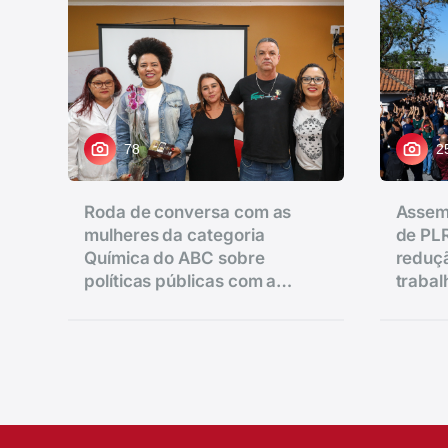
78
2
Roda de conversa com as
Assem
mulheres da categoria
de PLR
Química do ABC sobre
reduçã
políticas públicas com a
traba
vereadora Ana Nice realizado
salário
na regional de Diadema.