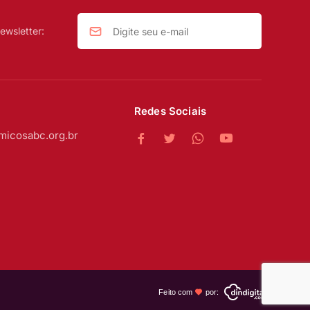
ewsletter:
Redes Sociais
micosabc.org.br
Feito com
por: