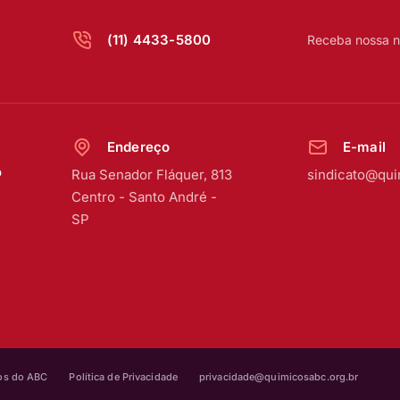
(11) 4433-5800
Receba nossa n
Endereço
E-mail
o
Rua Senador Fláquer, 813
sindicato@qui
Centro
-
Santo André -
SP
cos do ABC
Política de Privacidade
privacidade@quimicosabc.org.br