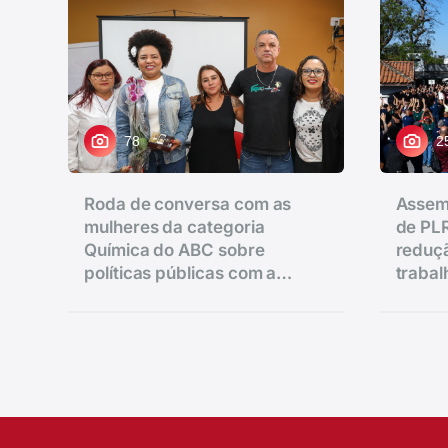
78
2
Roda de conversa com as
Assem
mulheres da categoria
de PLR
Química do ABC sobre
reduçã
políticas públicas com a
traba
vereadora Ana Nice realizado
salário
na regional de Diadema.