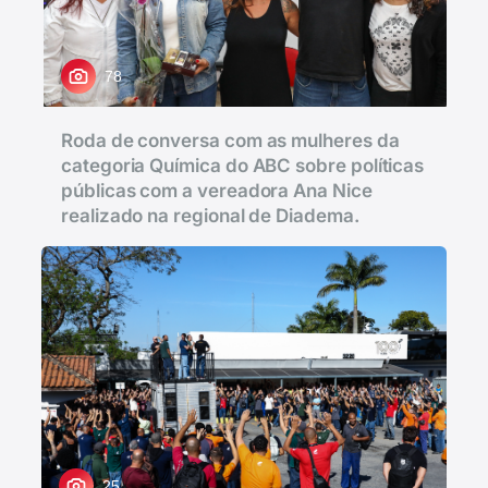
78
Roda de conversa com as mulheres da
categoria Química do ABC sobre políticas
públicas com a vereadora Ana Nice
realizado na regional de Diadema.
25