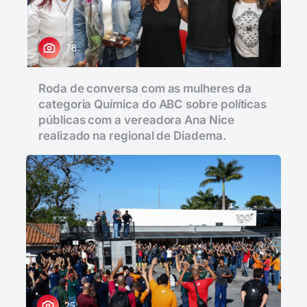
78
Roda de conversa com as mulheres da
categoria Química do ABC sobre políticas
públicas com a vereadora Ana Nice
realizado na regional de Diadema.
25