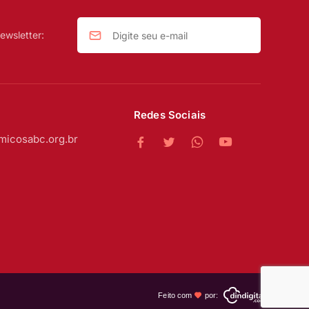
ewsletter:
Redes Sociais
micosabc.org.br
Feito com
por: