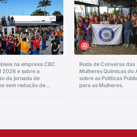
5
53
bleia na empresa CBC
Roda de Conversa das
 2026 e sobre a
Mulheres Químicas do
o da jornada de
sobre as Políticas Públ
lho sem redução de
para as Mulheres.
ar a pauta da campanha salarial 2025/2026 realizada na S
.
enador Fláquer, 813 - Centro de Santo André-SP. Fotos Di