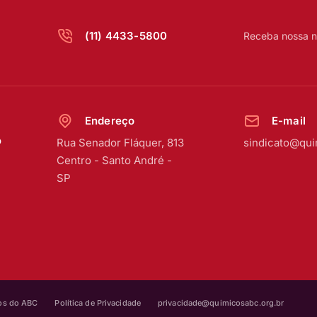
(11) 4433-5800
Receba nossa n
Endereço
E-mail
o
Rua Senador Fláquer, 813
sindicato@qui
Centro
-
Santo André -
SP
cos do ABC
Política de Privacidade
privacidade@quimicosabc.org.br