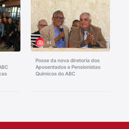
61
Posse da nova diretoria dos
 ABC
Aposentados e Pensionistas
icas
Químicos do ABC
ede do Sindicato dos
no Santos.