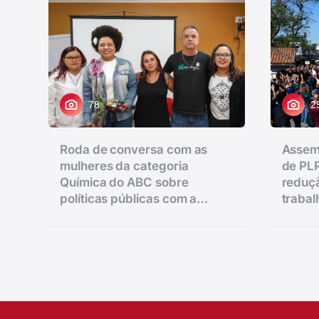
78
2
Roda de conversa com as
Assem
mulheres da categoria
de PLR
Química do ABC sobre
reduçã
políticas públicas com a
traba
Assembleia para aprov
vereadora Ana Nice realizado
salário
Químicos do ABC. Rua S
na regional de Diadema.
Brasil_25_09_2025.