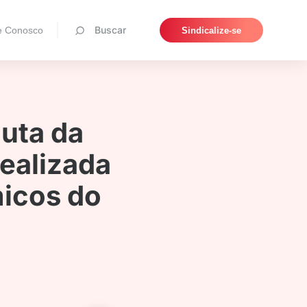
Pesquisar
Buscar
e Conosco
Sindicalize-se
uta da
ealizada
micos do