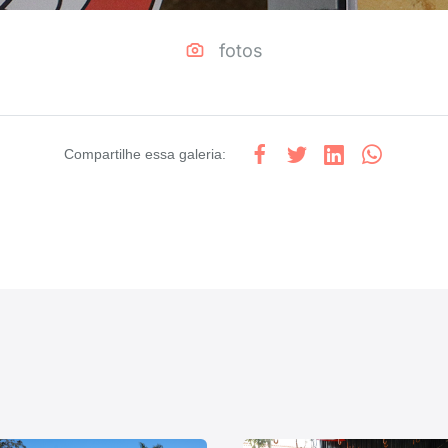
fotos
Compartilhe
essa galeria
: