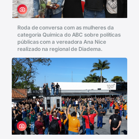
78
Roda de conversa com as mulheres da
categoria Química do ABC sobre políticas
públicas com a vereadora Ana Nice
realizado na regional de Diadema.
25