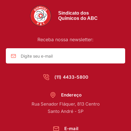
Sindicato dos
Químicos do ABC
Receba nossa newsletter:
(11) 4433-5800
Mesa de votação das propostas deliberadas nas
Endereço
plenárias preparatórias para 14º Congresso do
Rua Senador Fláquer, 813 Centro
Sindicato dos Quimicos do ABC realizado no Hotel
Estância Atibainha. Nazaré Paulista - SP. Fotos Dino
Santo André - SP
Santos. Brasil_26_11_2023.
E-mail