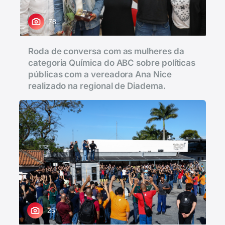
78
Roda de conversa com as mulheres da
categoria Química do ABC sobre políticas
públicas com a vereadora Ana Nice
realizado na regional de Diadema.
25