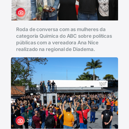
78
Roda de conversa com as mulheres da
categoria Química do ABC sobre políticas
públicas com a vereadora Ana Nice
realizado na regional de Diadema.
25