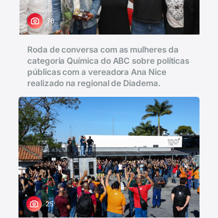
78
Roda de conversa com as mulheres da
categoria Química do ABC sobre políticas
públicas com a vereadora Ana Nice
realizado na regional de Diadema.
25