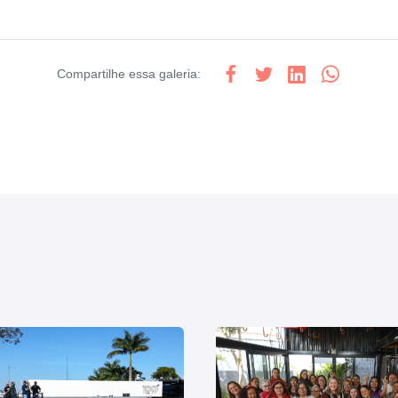
Compartilhe
essa galeria
: