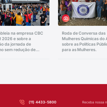
5
53
bleia na empresa CBC
Roda de Conversa das
 2026 e sobre a
Mulheres Químicas do
o da jornada de
sobre as Políticas Públ
lho sem redução de
para as Mulheres.
.
(11) 4433-5800
Receba nossa n