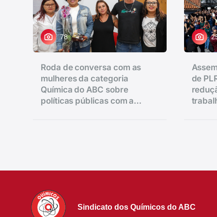
78
2
Roda de conversa com as
Assem
mulheres da categoria
de PLR
Química do ABC sobre
reduçã
políticas públicas com a
traba
vereadora Ana Nice realizado
salário
na regional de Diadema.
Sindicato dos Químicos do ABC