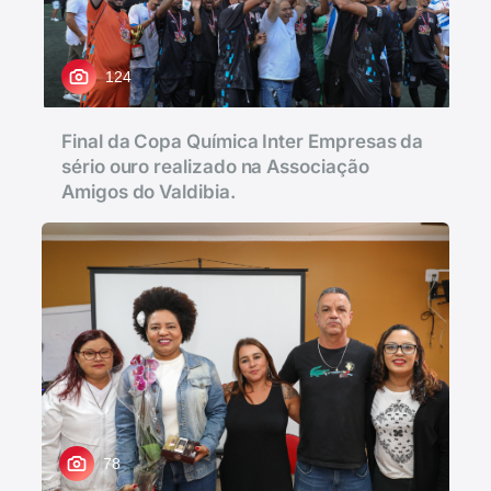
124
Final da Copa Química Inter Empresas da
sério ouro realizado na Associação
Amigos do Valdibia.
78