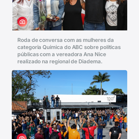
78
Roda de conversa com as mulheres da
categoria Química do ABC sobre políticas
públicas com a vereadora Ana Nice
realizado na regional de Diadema.
25