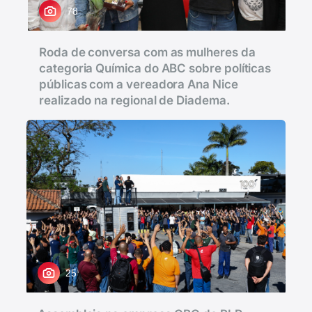
78
Roda de conversa com as mulheres da
categoria Química do ABC sobre políticas
públicas com a vereadora Ana Nice
realizado na regional de Diadema.
25