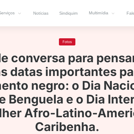
Serviços
Multimídia
Notícias
Sindiquim
Fal
Fotos
e conversa para pensa
s datas importantes pa
nto negro: o Dia Naci
e Benguela e o Dia Inte
lher Afro-Latino-Ameri
Caribenha.