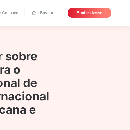
Pesquisar
Buscar
e Conosco
Sindicalize-se
r sobre
ra o
onal de
rnacional
cana e