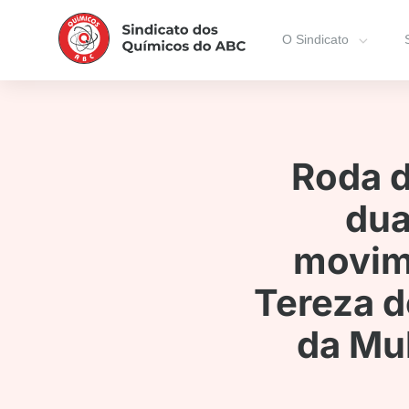
O Sindicato
Roda d
dua
movime
Tereza d
da Mu