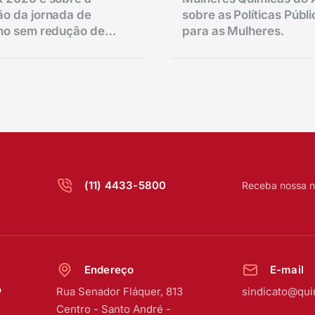
o da jornada de
sobre as Políticas Públ
lho sem redução de
para as Mulheres.
.
(11) 4433-5800
Receba nossa n
Endereço
E-mail
o
Rua Senador Fláquer, 813
sindicato@qui
Centro
-
Santo André -