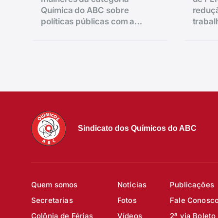
Química do ABC sobre
reduçã
políticas públicas com a
traba
vereadora Ana Nice realizado
salário
na regional de Diadema.
Sindicato dos Químicos do ABC
Quem somos
Notícias
Publicações
Secretarias
Fotos
Fale Conosc
Colônia de Férias
Vídeos
2ª via Boleto