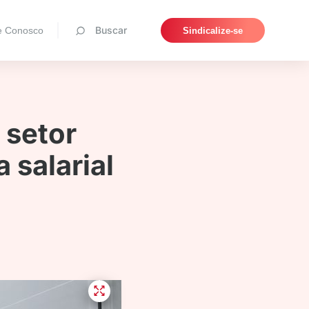
Pesquisar
Buscar
e Conosco
Sindicalize-se
 setor
 salarial