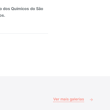
to dos Químicos do São
os.
Ver mais galerias