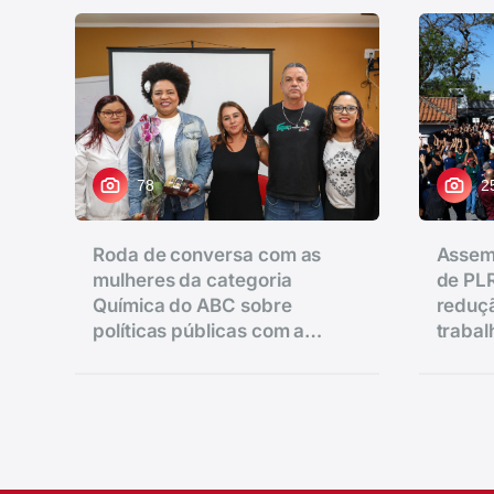
78
2
Roda de conversa com as
Assem
mulheres da categoria
de PLR
Química do ABC sobre
reduçã
políticas públicas com a
traba
vereadora Ana Nice realizado
salário
na regional de Diadema.