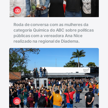
78
Roda de conversa com as mulheres da
categoria Química do ABC sobre políticas
públicas com a vereadora Ana Nice
realizado na regional de Diadema.
25