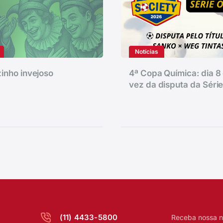
Notícias
inho invejoso
4ª Copa Química: dia 8 
vez da disputa da Séri
(11) 4433-5800
Receba nossa n