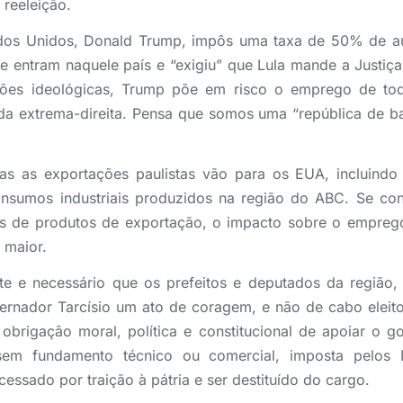
reeleição.
ados Unidos, Donald Trump, impôs uma taxa de 50% de a
ue entram naquele país e “exigiu” que Lula mande a Justiça
zões ideológicas, Trump põe em risco o emprego de tod
da extrema-direita. Pensa que somos uma “república de ba
s as exportações paulistas vão para os EUA, incluindo 
insumos industriais produzidos na região do ABC. Se con
s de produtos de exportação, o impacto sobre o empreg
 maior.
nte e necessário que os prefeitos e deputados da região
ernador Tarcísio um ato de coragem, e não de cabo eleito
obrigação moral, política e constitucional de apoiar o g
 sem fundamento técnico ou comercial, imposta pelos
cessado por traição à pátria e ser destituído do cargo.