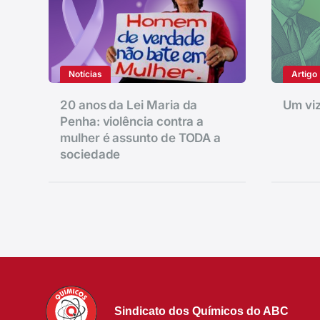
Notícias
Artigo
20 anos da Lei Maria da
Um viz
Penha: violência contra a
mulher é assunto de TODA a
sociedade
Sindicato dos Químicos do ABC