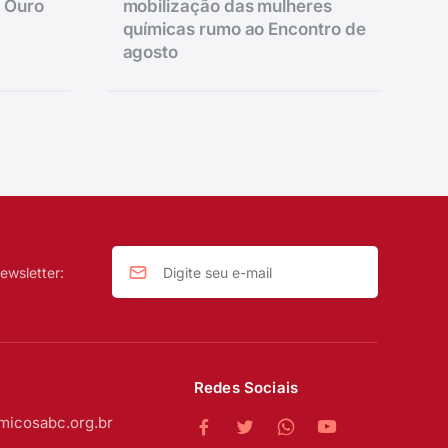
e Ouro
mobilização das mulheres
químicas rumo ao Encontro de
agosto
ewsletter:
Redes Sociais
micosabc.org.br