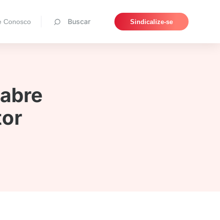
Pesquisar
Buscar
e Conosco
Sindicalize-se
 abre
tor