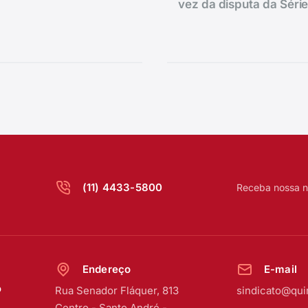
vez da disputa da Séri
(11) 4433-5800
Receba nossa n
Endereço
E-mail
o
Rua Senador Fláquer, 813
sindicato@qui
Centro
-
Santo André -