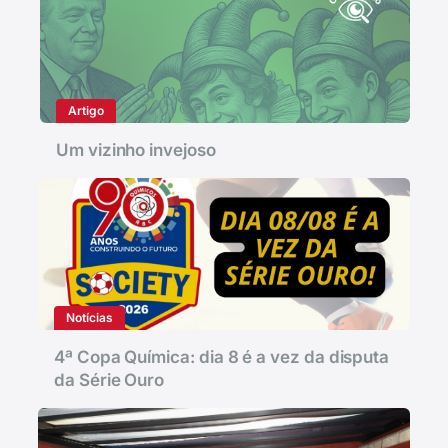
Artigo
Um vizinho invejoso
Notícias
4ª Copa Química: dia 8 é a vez da disputa
da Série Ouro