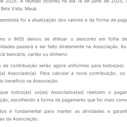
de 2025. A reunião ocorreu no dia 18 de julho de 2025, à
 Bela Vista, Mauá.
sembleia foi a atualização dos valores e da forma de pag
omo o INSS deixou de efetuar o desconto em folha de
dades passará a ser feito diretamente na Associação. 
cia bancária, cartão ou dinheiro.
s de contribuição serão agora uniformes para todos(as)
(a) Associado(a). Para calcular a nova contribuição, o
o benefício na Associação.
s que todos(as) os(as) Associados(as) realizem o pag
ação, escolhendo a forma de pagamento que for mais conve
dos é fundamental para manter as atividades e garan
ias da Associação.