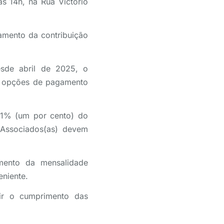
s 14h, na Rua Victorio
amento da contribuição
sde abril de 2025, o
As opções de pagamento
: 1% (um por cento) do
s Associados(as) devem
amento da mensalidade
niente.
tir o cumprimento das