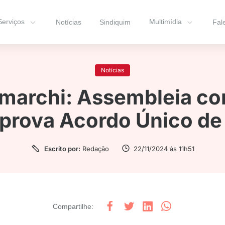
Serviços
Multimídia
Notícias
Sindiquim
Fal
Notícias
marchi: Assembleia com
aprova Acordo Único de
Escrito por:
Redação
22/11/2024 às 11h51
Compartilhe
: