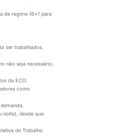
da de regime (6×1 para
o ser trabalhados,
o não seja necessário,
tos da ECO.
 setores como
a demanda.
u noite), desde que
letiva de Trabalho