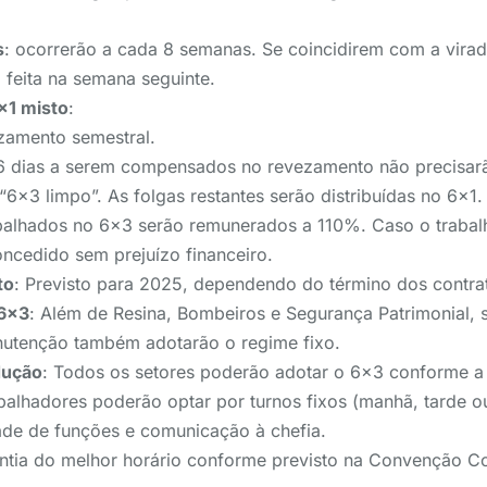
s
: ocorrerão a cada 8 semanas. Se coincidirem com a vira
á feita na semana seguinte.
×1 misto
:
zamento semestral.
6 dias a serem compensados no revezamento não precisarã
6×3 limpo”. As folgas restantes serão distribuídas no 6×1.
balhados no 6×3 serão remunerados a 110%. Caso o trabalh
oncedido sem prejuízo financeiro.
to
: Previsto para 2025, dependendo do término dos contra
 6×3
: Além de Resina, Bombeiros e Segurança Patrimonial,
nutenção também adotarão o regime fixo.
dução
: Todos os setores poderão adotar o 6×3 conforme 
abalhadores poderão optar por turnos fixos (manhã, tarde o
ade de funções e comunicação à chefia.
antia do melhor horário conforme previsto na Convenção Co