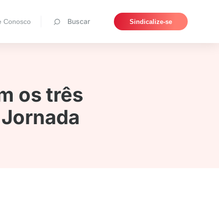
Pesquisar
Buscar
e Conosco
Sindicalize-se
 os três
 Jornada