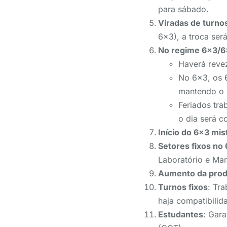
para sábado.
Viradas de turno
6×3), a troca ser
No regime 6×3/6
Haverá reve
No 6×3, os 
mantendo o “
Feriados tra
o dia será c
Início do 6×3 mis
Setores fixos no
Laboratório e Ma
Aumento da pro
Turnos fixos
: Tr
haja compatibilid
Estudantes
: Gar