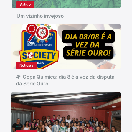
Artigo
Um vizinho invejoso
Notícias
4ª Copa Química: dia 8 é a vez da disputa
da Série Ouro