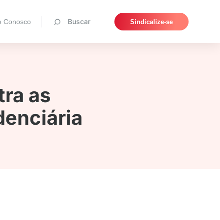
Pesquisar
Buscar
e Conosco
Sindicalize-se
ra as
denciária