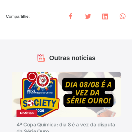
Compartilhe
:
Outras notícias
Notícias
4ª Copa Química: dia 8 é a vez da disputa
da Série Ouro