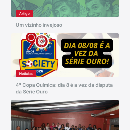
Artigo
Um vizinho invejoso
Notícias
4ª Copa Química: dia 8 é a vez da disputa
da Série Ouro