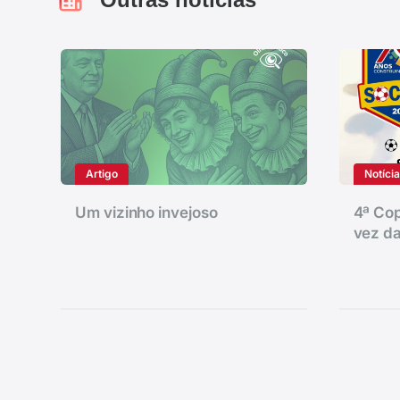
Artigo
Notíci
Um vizinho invejoso
4ª Cop
vez da