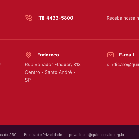
(11) 4433-5800
Receba nossa n
Endereço
E-mail
o
Rua Senador Fláquer, 813
sindicato@qui
Centro
-
Santo André -
SP
cos do ABC
Política de Privacidade
privacidade@quimicosabc.org.br