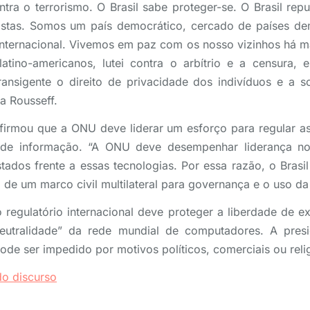
tra o terrorismo. O Brasil sabe proteger-se. O Brasil re
ristas. Somos um país democrático, cercado de países dem
 internacional. Vivemos em paz com os nosso vizinhos há ma
atino-americanos, lutei contra o arbítrio e a censura,
ansigente o direito de privacidade dos indivíduos e a s
a Rousseff.
afirmou que a ONU deve liderar um esforço para regular a
de informação. “A ONU deve desempenhar liderança no
dos frente a essas tecnologias. Por essa razão, o Brasil
de um marco civil multilateral para governança e o uso da i
 regulatório internacional deve proteger a liberdade de e
neutralidade” da rede mundial de computadores. A presi
ode ser impedido por motivos políticos, comerciais ou reli
do discurso