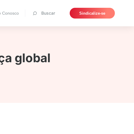
Pesquisar
Buscar
e Conosco
Sindicalize-se
a global