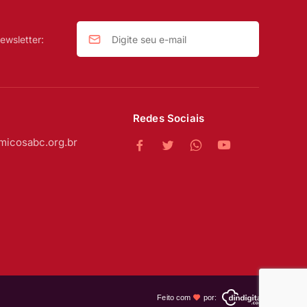
ewsletter:
Redes Sociais
micosabc.org.br
Feito com
por: