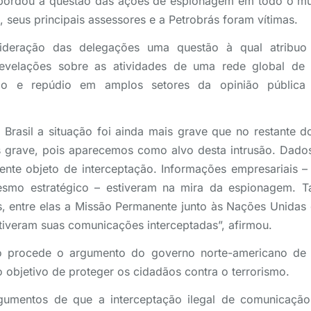
abordou a questão das ações de espionagem em todo o mu
a, seus principais assessores e a Petrobrás foram vítimas.
ideração das delegações uma questão à qual atribuo
revelações sobre as atividades de uma rede global de 
ão e repúdio em amplos setores da opinião pública 
Brasil a situação foi ainda mais grave que no restante do
is grave, pois aparecemos como alvo desta intrusão. Dado
ente objeto de interceptação. Informações empresariais –
smo estratégico – estiveram na mira da espionagem. 
as, entre elas a Missão Permanente junto às Nações Unidas 
 tiveram suas comunicações interceptadas”, afirmou.
ão procede o argumento do governo norte-americano de
objetivo de proteger os cidadãos contra o terrorismo.
gumentos de que a interceptação ilegal de comunicação