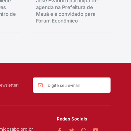
alece
José Evandro participa de
res
agenda na Prefeitura de
ntro de
Mauá e é convidado para
Fórum Econômico
ewsletter:
Redes Sociais
micosabc.org.br