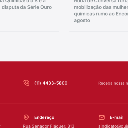
a Química: dia 8 é a
Roda de Conversa fort
 disputa da Série Ouro
mobilização das mulhe
químicas rumo ao Enco
agosto
(11) 4433-5800
Receba nossa n
Endereço
E-mail
o
Rua Senador Fláquer, 813
sindicato@qui