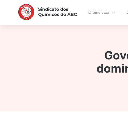
O Sindicato
Gove
domin