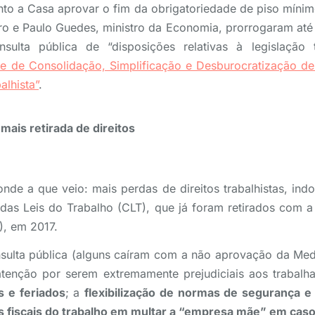
nto a Casa aprovar o fim da obrigatoriedade de piso míni
o e Paulo Guedes, ministro da Economia, prorrogaram até
lta pública de “disposições relativas à legislação tr
 de Consolidação, Simplificação e Desburocratização de
alhista”
.
ais retirada de direitos
e a que veio: mais perdas de direitos trabalhistas, ind
das Leis do Trabalho (CLT), que já foram retirados com a
, em 2017.
nsulta pública (alguns caíram com a não aprovação da Med
tenção por serem extremamente prejudiciais aos trabalh
s e feriados
; a
flexibilização de normas de segurança e
os fiscais do trabalho em multar a “empresa mãe” em caso