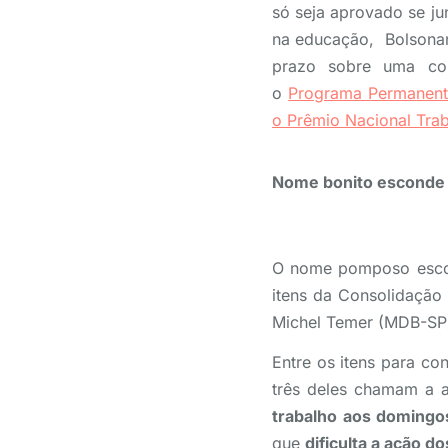
só seja aprovado se ju
na educação, Bolsonar
prazo sobre uma consu
o
Programa Permanente
o Prêmio Nacional Trab
Nome bonito esconde m
O nome pomposo escond
itens da Consolidação 
Michel Temer (MDB-SP)
Entre os itens para co
três deles chamam a a
trabalho aos domingo
que
dificulta a ação d