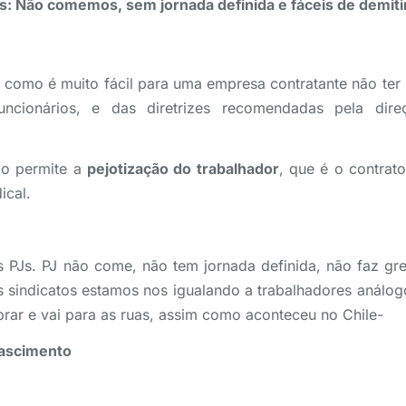
: Não comemos, sem jornada definida e fáceis de demiti
como é muito fácil para uma empresa contratante não ter 
uncionários, e das diretrizes recomendadas pela di
ção permite a
pejotização do trabalhador
, que é o contrat
ical.
PJs. PJ não come, não tem jornada definida, não faz grev
 sindicatos estamos nos igualando a trabalhadores análog
rar e vai para as ruas, assim como aconteceu no Chile-
Nascimento