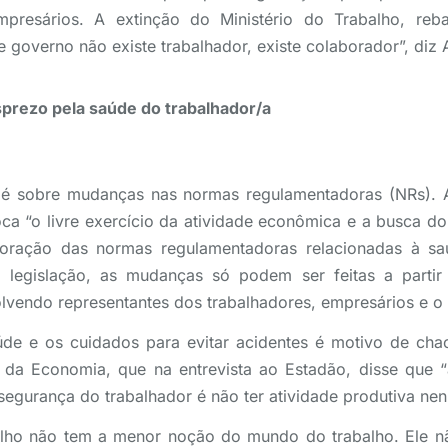
resários. A extinção do Ministério do Trabalho, rebai
e governo não existe trabalhador, existe colaborador”, diz A
prezo pela saúde do trabalhador/a
 é sobre mudanças nas normas regulamentadoras (NRs). A
ca “o livre exercício da atividade econômica e a busca 
aboração das normas regulamentadoras relacionadas à s
la legislação, as mudanças só podem ser feitas a part
volvendo representantes dos trabalhadores, empresários e o
e e os cuidados para evitar acidentes é motivo de chac
o da Economia, que na entrevista ao Estadão, disse que “
 segurança do trabalhador é não ter atividade produtiva ne
alho não tem a menor noção do mundo do trabalho. Ele nã