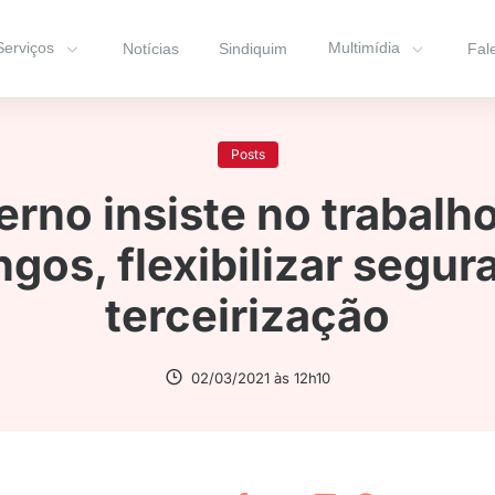
Serviços
Multimídia
Notícias
Sindiquim
Fal
Posts
rno insiste no trabalh
gos, flexibilizar segur
terceirização
02/03/2021 às 12h10