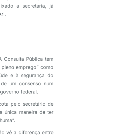
xado a secretaria, já
ri.
 Consulta Pública tem
do pleno emprego” como
aúde e à segurança do
ir de um consenso num
 governo federal.
ota pelo secretário de
a única maneira de ter
nhuma”.
o vê a diferença entre