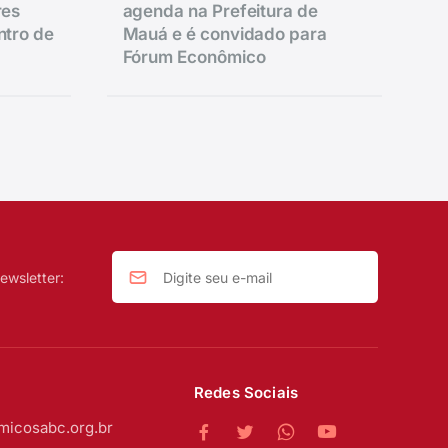
res
agenda na Prefeitura de
ntro de
Mauá e é convidado para
Fórum Econômico
ewsletter:
Redes Sociais
micosabc.org.br