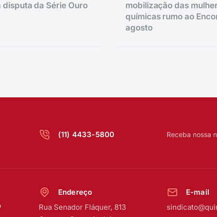
 disputa da Série Ouro
mobilização das mulhe
químicas rumo ao Enco
agosto
(11) 4433-5800
Receba nossa n
Endereço
E-mail
o
Rua Senador Fláquer, 813
sindicato@qui