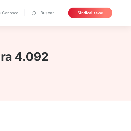
Pesquisar
Buscar
e Conosco
Sindicalize-se
ara 4.092