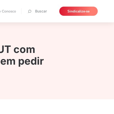
Pesquisar
Buscar
e Conosco
Sindicalize-se
CUT com
sem pedir