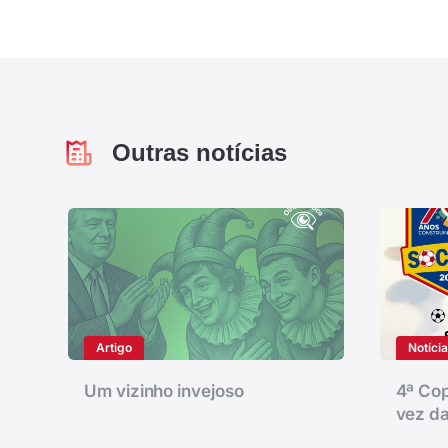
Outras notícias
Artigo
Notíci
Um vizinho invejoso
4ª Cop
vez da