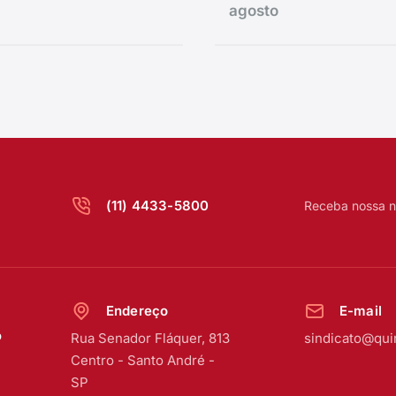
agosto
(11) 4433-5800
Receba nossa n
Endereço
E-mail
o
Rua Senador Fláquer, 813
sindicato@qui
Centro
-
Santo André -
SP