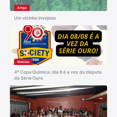
Artigo
Um vizinho invejoso
Notícias
4ª Copa Química: dia 8 é a vez da disputa
da Série Ouro