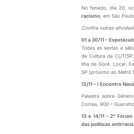
No feriado, dia 20, o
racismo
, em São Paul
Confira outras ativida
01 a 30/11 – Espetácul
Todas as sextas e sába
de Cultura da CUT/SP.
Ilha de Goré. Local: E
SP (próximo ao Metrô B
12/11 – I Encontro Nac
Palestra sobre Gêner
Correa, 900 – Guarulho
13 e 14/11 – 2º Fórum
das políticas antirrac