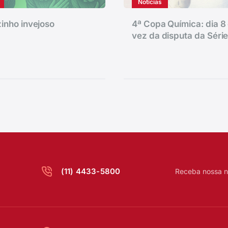
Notícias
inho invejoso
4ª Copa Química: dia 8 
vez da disputa da Séri
(11) 4433-5800
Receba nossa n