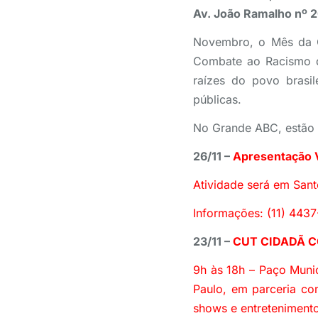
Av. João Ramalho nº 2
Novembro, o Mês da C
Combate ao Racismo da
raízes do povo brasil
públicas.
No Grande ABC, estão p
26/11 –
Apresentação V
Atividade será em San
Informações: (11) 443
23/11 –
CUT CIDADÃ 
9h às 18h – Paço Muni
Paulo, em parceria com
shows e entretenimento