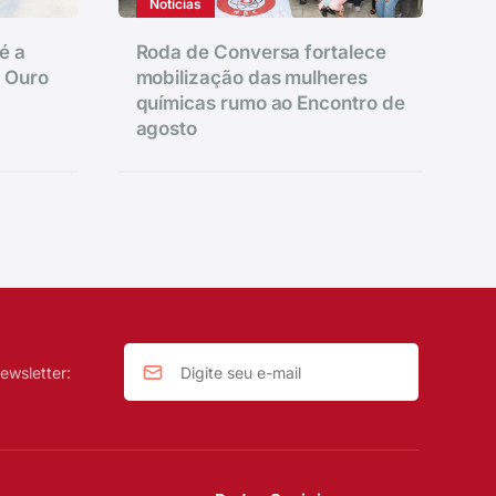
Notícias
é a
Roda de Conversa fortalece
e Ouro
mobilização das mulheres
químicas rumo ao Encontro de
agosto
ewsletter: