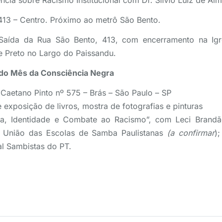
cia sobre Racismo Institucional com Dr. Silvio Luiz de Al
413 – Centro. Próximo ao metrô São Bento.
 Saída da Rua São Bento, 413, com encerramento na Ig
 Preto no Largo do Paissandu.
 do Mês da Consciência Negra
Caetano Pinto nº 575 – Brás – São Paulo – SP
 e exposição de livros, mostra de fotografias e pinturas
a, Identidade e Combate ao Racismo”, com Leci Brandã
 União das Escolas de Samba Paulistanas
(a confirmar
)
al Sambistas do PT.