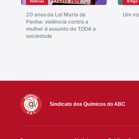
Notícias
Artigo
20 anos da Lei Maria da
Um viz
Penha: violência contra a
mulher é assunto de TODA a
sociedade
Sindicato dos Químicos do ABC