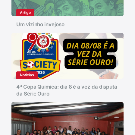
Artigo
Um vizinho invejoso
Notícias
4ª Copa Química: dia 8 é a vez da disputa
da Série Ouro