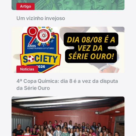
Artigo
Um vizinho invejoso
Notícias
4ª Copa Química: dia 8 é a vez da disputa
da Série Ouro