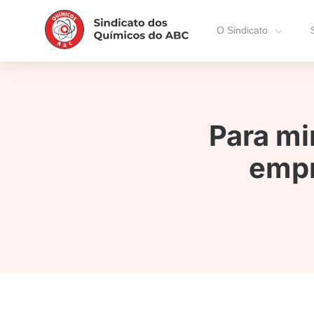
O Sindicato
Para mi
empr