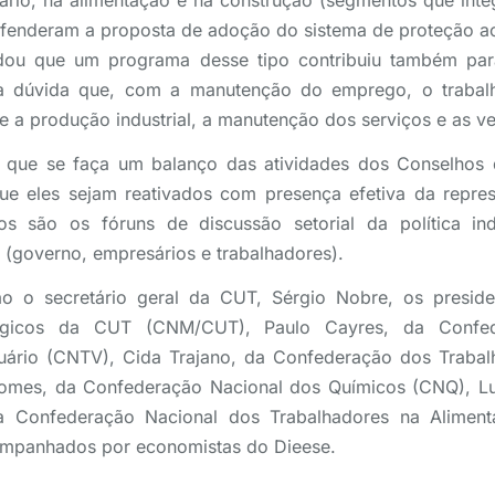
uário, na alimentação e na construção (segmentos que int
defenderam a proposta de adoção do sistema de proteção 
ou que um programa desse tipo contribuiu também para
a dúvida que, com a manutenção do emprego, o traba
 a produção industrial, a manutenção dos serviços e as v
 que se faça um balanço das atividades dos Conselhos 
que eles sejam reativados com presença efetiva da repre
os são os fóruns de discussão setorial da política indu
e (governo, empresários e trabalhadores).
ião o secretário geral da CUT, Sérgio Nobre, os presid
úrgicos da CUT (CNM/CUT), Paulo Cayres, da Confed
uário (CNTV), Cida Trajano, da Confederação dos Traba
omes, da Confederação Nacional dos Químicos (CNQ), Lu 
 da Confederação Nacional dos Trabalhadores na Aliment
companhados por economistas do Dieese.