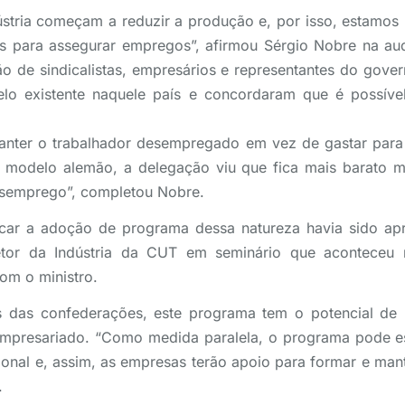
dústria começam a reduzir a produção e, por isso, estamo
 para assegurar empregos”, afirmou Sérgio Nobre na au
 de sindicalistas, empresários e representantes do gove
lo existente naquele país e concordaram que é possíve
manter o trabalhador desempregado em vez de gastar par
 modelo alemão, a delegação viu que fica mais barato m
semprego”, completou Nobre.
icar a adoção de programa dessa natureza havia sido ap
etor da Indústria da CUT em seminário que aconteceu n
om o ministro.
s das confederações, este programa tem o potencial de b
 empresariado. “Como medida paralela, o programa pode es
sional e, assim, as empresas terão apoio para formar e man
.