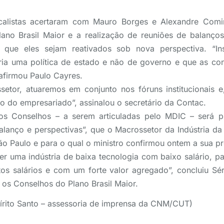
icalistas acertaram com Mauro Borges e Alexandre Com
lano Brasil Maior e a realização de reuniões de balanç
a que eles sejam reativados sob nova perspectiva. “I
tria uma política de estado e não de governo e que as cont
afirmou Paulo Cayres.
etor, atuaremos em conjunto nos fóruns institucionais 
to do empresariado”, assinalou o secretário da Contac.
dos Conselhos – a serem articuladas pelo MDIC – será p
balanço e perspectivas”, que o Macrossetor da Indústria da
ão Paulo e para o qual o ministro confirmou ontem a sua p
r uma indústria de baixa tecnologia com baixo salário, pa
tos salários e com um forte valor agregado”, concluiu Sé
r os Conselhos do Plano Brasil Maior.
pírito Santo – assessoria de imprensa da CNM/CUT)