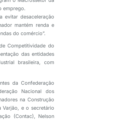
egram o Macrossetor da
ao emprego.
 evitar desaceleração
lhador mantém renda e
endas do comércio”.
de Competitividade do
sentação das entidades
strial brasileira, com
entes da Confederação
eração Nacional dos
lhadores na Construção
Varjão, e o secretário
ação (Contac), Nelson