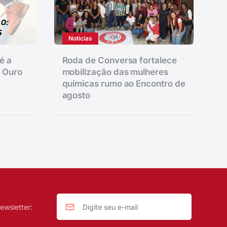
Notícias
é a
Roda de Conversa fortalece
e Ouro
mobilização das mulheres
químicas rumo ao Encontro de
agosto
ewsletter: