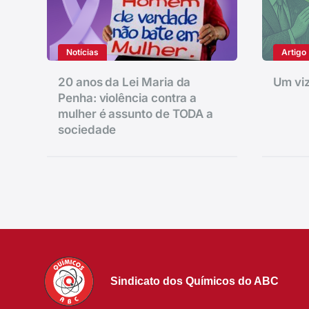
Notícias
Artigo
20 anos da Lei Maria da
Um viz
Penha: violência contra a
mulher é assunto de TODA a
sociedade
Sindicato dos Químicos do ABC