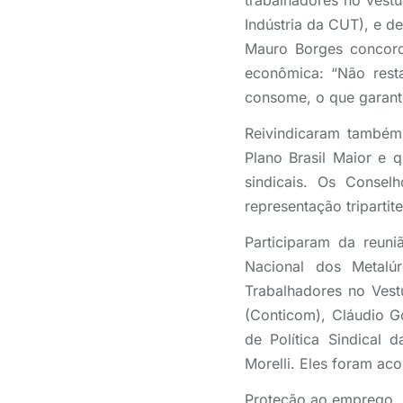
trabalhadores no vest
Indústria da CUT), e 
Mauro Borges concord
econômica: “Não rest
consome, o que garante
Reivindicaram também
Plano Brasil Maior e 
sindicais. Os Conselh
representação tripartit
Participaram da reun
Nacional dos Metal
Trabalhadores no Vest
(Conticom), Cláudio G
de Política Sindical
Morelli. Eles foram a
Proteção ao emprego