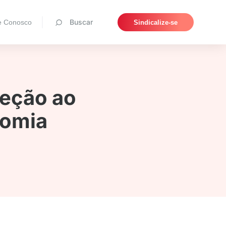
Pesquisar
Buscar
e Conosco
Sindicalize-se
teção ao
nomia