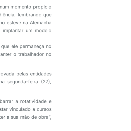
s num momento propício
diência, lembrando que
rno esteve na Alemanha
l implantar um modelo
a que ele permaneça no
anter o trabalhador no
rovada pelas entidades
a segunda-feira (27),
arrar a rotatividade e
tar vinculado a cursos
ter a sua mão de obra”,