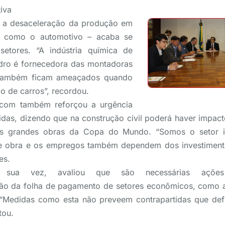
tiva
e a desaceleração da produção em
 – como o automotivo – acaba se
setores. “A indústria química de
idro é fornecedora das montadoras
 também ficam ameaçados quando
o de carros”, recordou.
icom também reforçou a urgência
das, dizendo que na construção civil poderá haver impac
s grandes obras da Copa do Mundo. “Somos o setor i
de obra e os empregos também dependem dos investimento
es.
r sua vez, avaliou que são necessárias ações
ão da folha de pagamento de setores econômicos, como a
 “Medidas como esta não preveem contrapartidas que de
tou.