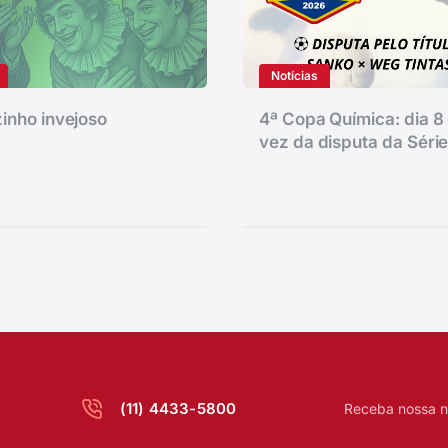
Notícias
inho invejoso
4ª Copa Química: dia 8 
vez da disputa da Séri
(11) 4433-5800
Receba nossa n