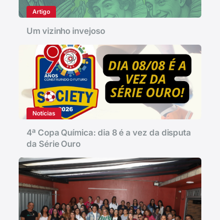
Artigo
Um vizinho invejoso
Notícias
4ª Copa Química: dia 8 é a vez da disputa
da Série Ouro