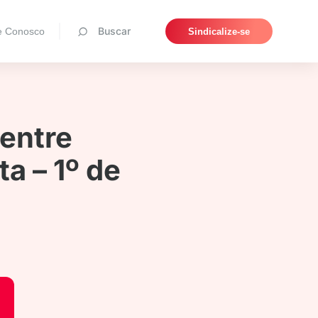
Pesquisar
Buscar
e Conosco
Sindicalize-se
entre
a – 1º de