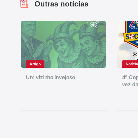
Outras notícias
Artigo
Notíci
Um vizinho invejoso
4ª Cop
vez da