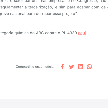
dores, o setor patronal nas empresas e no Congresso, nã
egulamentar a terceirização, e sim para acabar com os di
reve nacional para derrubar esse projeto”.
categoria química do ABC contra o PL 4330
aqui
Compartilhe
essa notícia
: