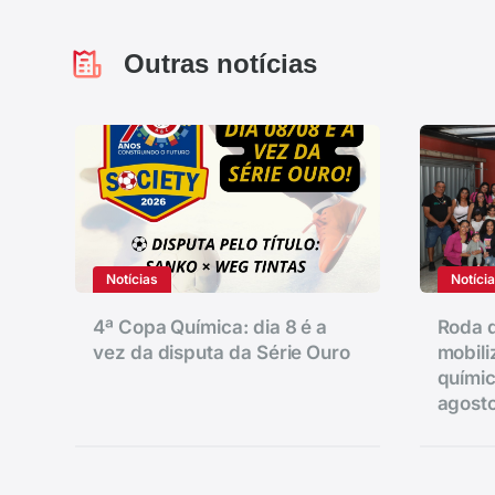
Outras notícias
Notícias
Notíci
4ª Copa Química: dia 8 é a
Roda d
vez da disputa da Série Ouro
mobili
químic
agost