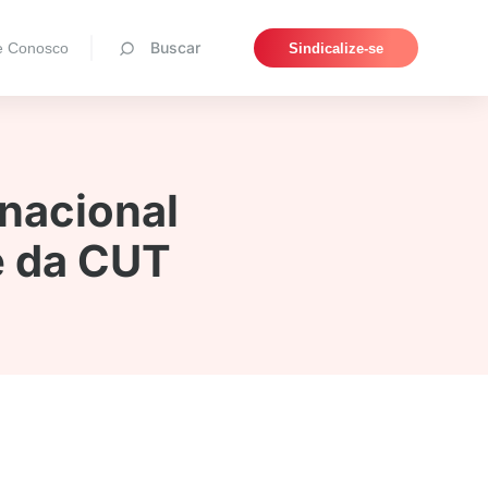
Pesquisar
Buscar
e Conosco
Sindicalize-se
 nacional
te da CUT