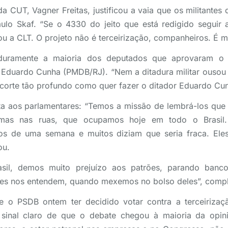
da CUT, Vagner Freitas, justificou a vaia que os militantes
aulo Skaf. “Se o 4330 do jeito que está redigido seguir 
u a CLT. O projeto não é terceirização, companheiros. É me
 duramente a maioria dos deputados que aprovaram o 
Eduardo Cunha (PMDB/RJ). “Nem a ditadura militar ousou e
corte tão profundo como quer fazer o ditador Eduardo Cun
ta aos parlamentares: “Temos a missão de lembrá-los que
 mas nas ruas, que ocupamos hoje em todo o Brasil
s de uma semana e muitos diziam que seria fraca. El
ou.
sil, demos muito prejuízo aos patrões, parando bancos
eles nos entendem, quando mexemos no bolso deles”, compl
e o PSDB ontem ter decidido votar contra a terceirizaç
 sinal claro de que o debate chegou à maioria da opini