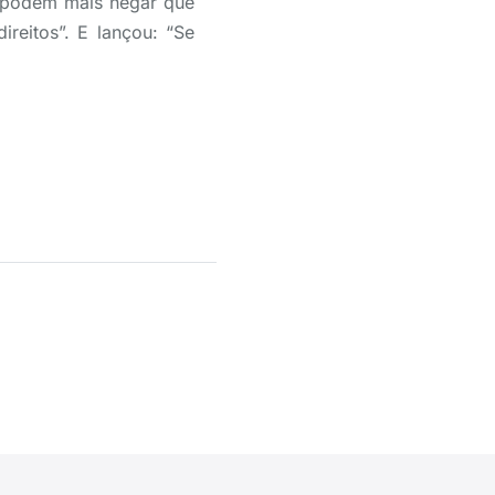
o podem mais negar que
reitos”. E lançou: “Se