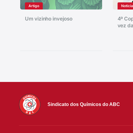
Artigo
Notíci
Um vizinho invejoso
4ª Cop
vez da
Sindicato dos Químicos do ABC