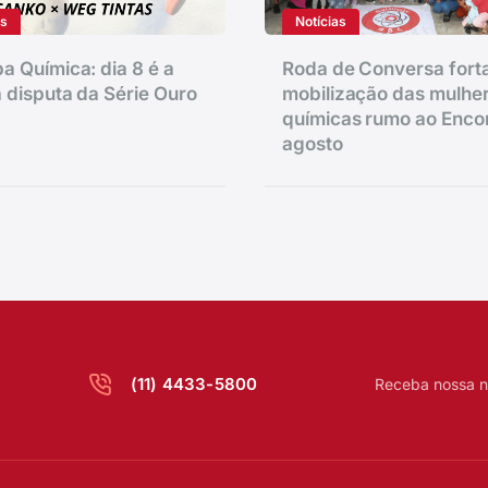
as
Notícias
a Química: dia 8 é a
Roda de Conversa fort
 disputa da Série Ouro
mobilização das mulhe
químicas rumo ao Enco
agosto
(11) 4433-5800
Receba nossa n