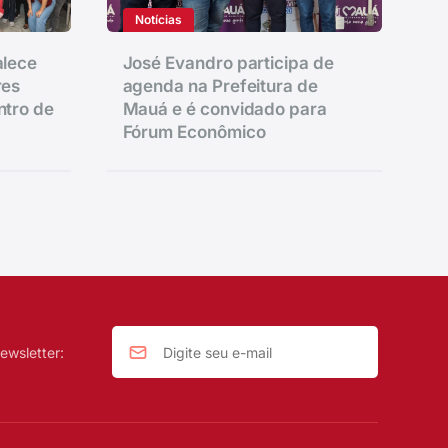
Notícias
alece
José Evandro participa de
res
agenda na Prefeitura de
ntro de
Mauá e é convidado para
Fórum Econômico
ewsletter: